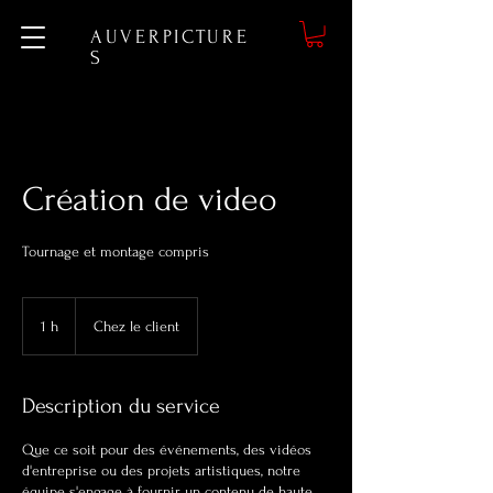
AUVERPICTURE
S
Création de video
Tournage et montage compris
1 h
1
Chez le client
Description du service
Que ce soit pour des événements, des vidéos
d'entreprise ou des projets artistiques, notre
équipe s'engage à fournir un contenu de haute