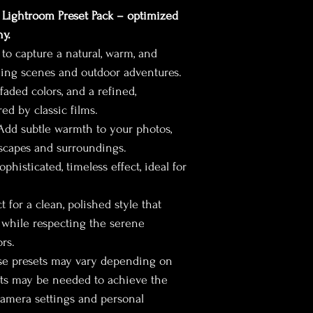
 Lightroom Preset Pack – optimized 
hy.
to capture a natural, warm, and 
shing scenes and outdoor adventures. 
faded colors, and a refined, 
ed by classic films.
 Add subtle warmth to your photos, 
dscapes and surroundings.
ophisticated, timeless effect, ideal for 
ct for a clean, polished style that 
hile respecting the serene 
rs.
ese presets may vary depending on 
ts may be needed to achieve the 
camera settings and personal 