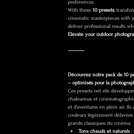
preferences.
With these 
10 presets
, transfo
cinematic masterpieces with jus
deliver professional results w
Elevate your outdoor photogra
-----------
Découvrez notre pack de 10 p
– optimisés pour la photograp
Ces presets ont été développés
chaleureux et cinématographiq
et d’aventures en plein air. Il
couleurs légèrement délavées 
grands classiques du cinéma.
Tons chauds et naturels
 