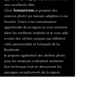
une excellente idée.
Chez 
Auverpictures
, je propose des 
séances photo sur mesure, adaptées à vos 
besoins. Grâce à ma connaissance 
approfondie de la région, je vous emmène 
dans les meilleurs endroits et je vous aide 
à créer des clichés uniques qui reflètent 
votre personnalité et la beauté de La 
Bourboule.
Je propose également des ateliers photo 
pour les amateurs souhaitant améliorer 
leur technique tout en découvrant les 
paysages exceptionnels de la région.
5. Conclusion : Immortalisez La 
Bourboule à travers l’objectif
La Bourboule est bien plus qu’une simple 
destination touristique. C’est un terrain de 