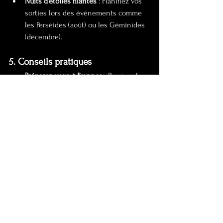
Nuits d’étoiles filantes
 : Planifiez vos 
sorties lors des événements comme 
les Perséides (août) ou les Géminides 
(décembre).
5. Conseils pratiques
Préparez-vous à l’avance
 : Repérez les 
lieux de jour pour mieux vous orienter 
de nuit.
Habillez-vous chaudement
 : Les nuits 
peuvent être fraîches, même en été.
Respectez la nature
 : Évitez de 
perturber la faune nocturne et 
emportez vos déchets.
Conclusion
La photographie nocturne dans le Massif 
du Sancy est une expérience magique et 
enrichissante. Avec le bon équipement, 