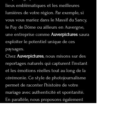
lieux emblématiques et les meilleures 
lumières de votre région. Par exemple, si 
vous vous mariez dans le Massif du Sancy, 
le Puy de Dôme ou ailleurs en Auvergne, 
une entreprise comme 
Auverpictures
 saura 
exploiter le potentiel unique de ces 
paysages.
Chez 
Auverpictures
, nous misons sur des 
reportages naturels qui capturent l’instant 
et les émotions réelles tout au long de la 
cérémonie. Ce style de photojournalisme 
permet de raconter l’histoire de votre 
mariage avec authenticité et spontanité. 
En parallèle, nous proposons également 
des photos artistiques au style travaillé, 
parfaites pour des shootings de couple 
uniques. Ces sessions, réalisées le jour J 
ou lors d’une séance post-mariage, peuvent 